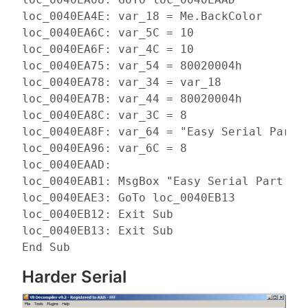
loc_0040EA4E: var_18 = Me.BackColor

loc_0040EA6C: var_5C = 10

loc_0040EA6F: var_4C = 10

loc_0040EA75: var_54 = 80020004h

loc_0040EA78: var_34 = var_18

loc_0040EA7B: var_44 = 80020004h

loc_0040EA8C: var_3C = 8

loc_0040EA8F: var_64 = "Easy Serial Part C
loc_0040EA96: var_6C = 8

loc_0040EAAD:

loc_0040EAB1: MsgBox "Easy Serial Part Com
loc_0040EAE3: GoTo loc_0040EB13

loc_0040EB12: Exit Sub

loc_0040EB13: Exit Sub

End Sub
Harder Serial