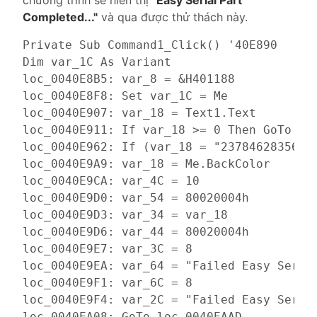
Completed..."
và qua được thử thách này.
Private Sub Command1_Click() '40E890

Dim var_1C As Variant

loc_0040E8B5: var_8 = &H401188

loc_0040E8F8: Set var_1C = Me

loc_0040E907: var_18 = Text1.Text

loc_0040E911: If var_18 >= 0 Then GoTo loc
loc_0040E962: If (var_18 = "23784628356267
loc_0040E9A9: var_18 = Me.BackColor

loc_0040E9CA: var_4C = 10

loc_0040E9D0: var_54 = 80020004h

loc_0040E9D3: var_34 = var_18

loc_0040E9D6: var_44 = 80020004h

loc_0040E9E7: var_3C = 8

loc_0040E9EA: var_64 = "Failed Easy Serial
loc_0040E9F1: var_6C = 8

loc_0040E9F4: var_2C = "Failed Easy Serial
loc_0040EA08: GoTo loc_0040EAAD
